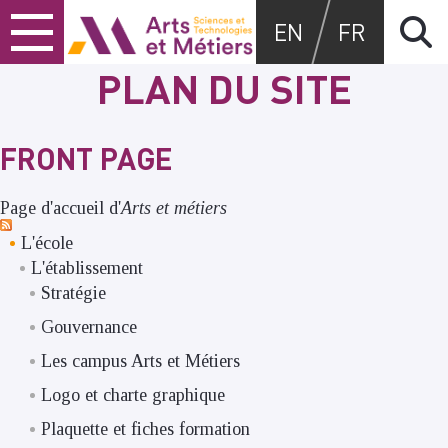
Skip
Skip
Skip
Arts et métiers
EN
FR
to
to
to
content
main
search
PLAN DU SITE
menu
FRONT PAGE
Page d'accueil d'
Arts et métiers
L'école
L'établissement
Stratégie
Gouvernance
Les campus Arts et Métiers
Logo et charte graphique
Plaquette et fiches formation