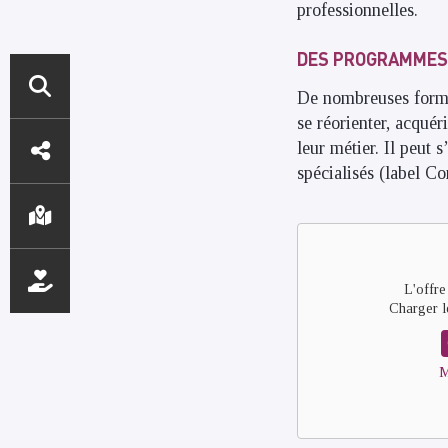
professionnelles.
DES PROGRAMMES
De nombreuses format
se réorienter, acqué
ACCÈS
leur métier. Il peut 
DIRECTS
spécialisés (label C
Remote
video
URL
L'offre
Charger l
M