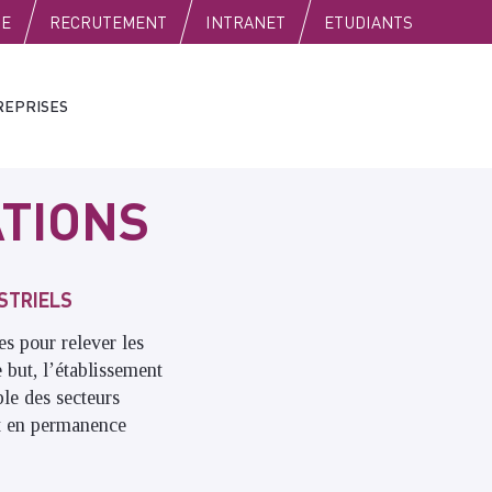
SE
RECRUTEMENT
INTRANET
ETUDIANTS
REPRISES
TIONS
STRIELS
s pour relever les
 but, l’établissement
ble des secteurs
it en permanence