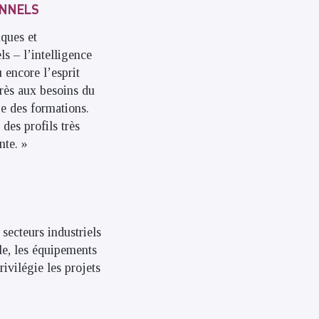
ONNELS
iques et
ls – l’intelligence
 encore l’esprit
près aux besoins du
e des formations.
des profils très
nte. »
 secteurs industriels
le, les équipements
ivilégie les projets