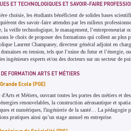
QUES ET TECHNOLOGIQUES ET SAVOIR-FAIRE PROFESSI
ière choisie, les étudiants bénéficient de solides bases scientif
uièrent des savoir-faire attendus par les milieux professionne
, la veille technologique, le management, l’entrepreneuriat ou
sons le choix de proposer des formations qui collent au plus 
plique Laurent Champaney, directeur général adjoint en charg
domaines en tension, tels que l’usine du futur et l’énergie, ou 
s ingénieurs experts et/ou des docteurs sur un secteur de poi
DE FORMATION ARTS ET MÉTIERS
Grande Ecole (PGE)
d'Arts et Métiers, ouvrant toutes les portes des métiers et des
 énergies renouvelables, la construction aéronautique et spatia
iques et numériques, l'ingénierie de la santé… La pédagogie pr
tions pratiques ainsi qu’un stage annuel en entreprise.
ngénieur de Spécialité (PIS)