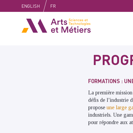
Skip
Skip
Skip
ENGLISH
FR
to
to
to
content
main
search
Arts et métiers
menu
PROG
FORMATIONS : UN
La première mission 
défis de l’industrie 
propose
une large g
industriels. Une gam
pour répondre aux att