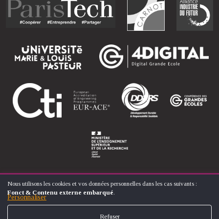
Nous utilisons les cookies et vos données personnelles dans les cas suivants :
UTILISATION
Fonct & Contenu externe embarqué
.
DES
Personnaliser
© ÉCOLE NATIONALE SUPÉRIEURE D'ARTS ET MÉTIERS
DONNÉES
FOOTER
PERSONNELLES
CONTACT
MENTIONS LÉGALES
PLAN DU SITE
Refuser