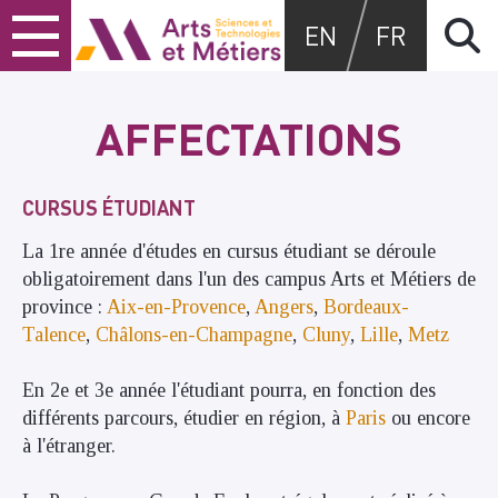
Skip
Skip
Skip
Arts et métiers
EN
FR
to
to
to
content
main
search
menu
AFFECTATIONS
CURSUS ÉTUDIANT
La 1re année d'études en cursus étudiant se déroule
obligatoirement dans l'un des campus Arts et Métiers de
province :
Aix-en-Provence
,
Angers
,
Bordeaux-
Talence
,
Châlons-en-Champagne
,
Cluny
,
Lille
,
Metz
En 2e et 3e année l'étudiant pourra, en fonction des
différents parcours, étudier en région, à
Paris
ou encore
à l'étranger.