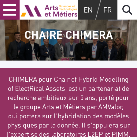
Skip
Skip
Skip
Arts et métiers
EN
FR
to
to
to
content
main
search
menu
CHAIRE CHIMERA
CHIMERA pour Chair of HybrId Modelling
of ElectRical Assets, est un partenariat de
recherche ambitieux sur 5 ans, porté pour
le groupe Arts et Métiers par AMValor,
qui portera sur l'hybridation des modèles
physiques par la donnée. Il s'appuiera sur
l'expertise des laboratoires L2EP et PIMM.