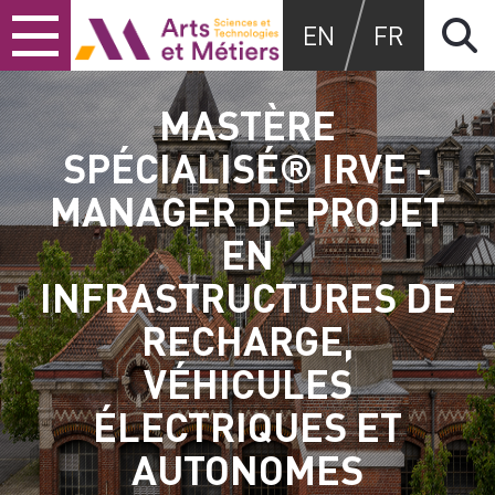
Skip
Skip
Skip
Arts et métiers
EN
FR
to
to
to
content
main
search
menu
MASTÈRE
SPÉCIALISÉ® IRVE -
MANAGER DE PROJET
EN
INFRASTRUCTURES DE
RECHARGE,
VÉHICULES
ÉLECTRIQUES ET
AUTONOMES