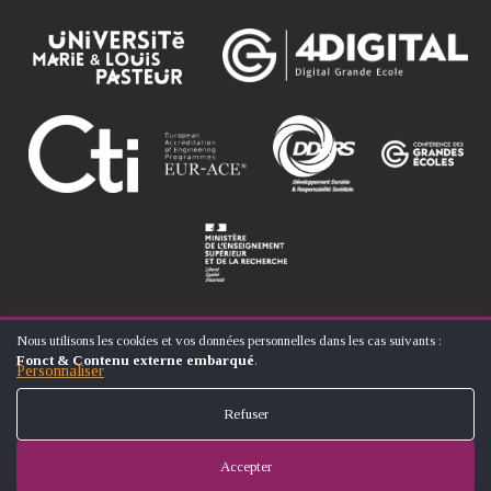
Nous utilisons les cookies et vos données personnelles dans les cas suivants :
UTILISATION
Fonct & Contenu externe embarqué
.
DES
Personnaliser
© ÉCOLE NATIONALE SUPÉRIEURE D'ARTS ET MÉTIERS
DONNÉES
FOOTER
PERSONNELLES
CONTACT
MENTIONS LÉGALES
PLAN DU SITE
Refuser
ET
MENU
DES
COOKIES
Accepter