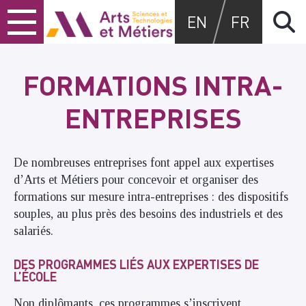
Skip
Skip
Skip
Arts et métiers
EN
FR
to
to
to
content
main
search
menu
FORMATIONS INTRA-
ENTREPRISES
De nombreuses entreprises font appel aux expertises
d’Arts et Métiers pour concevoir et organiser des
formations sur mesure intra-entreprises : des dispositifs
souples, au plus près des besoins des industriels et des
salariés.
DES PROGRAMMES LIÉS AUX EXPERTISES DE
L’ÉCOLE
Non diplômants, ces programmes s’inscrivent