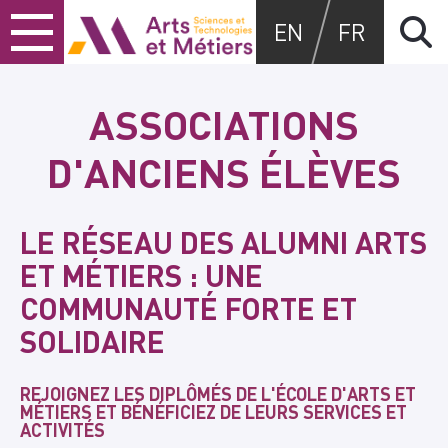
Skip
Skip
Skip
Arts et métiers
EN
FR
to
to
to
content
main
search
menu
ASSOCIATIONS
D'ANCIENS ÉLÈVES
LE RÉSEAU DES ALUMNI ARTS
ET MÉTIERS : UNE
COMMUNAUTÉ FORTE ET
SOLIDAIRE
REJOIGNEZ LES DIPLÔMÉS DE L'ÉCOLE D'ARTS ET
MÉTIERS ET BÉNÉFICIEZ DE LEURS SERVICES ET
ACTIVITÉS