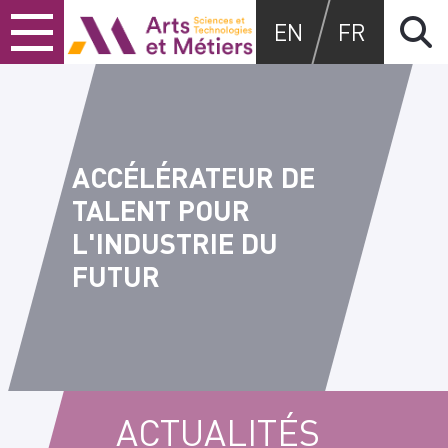
Skip
Skip
Skip
Arts et métiers
EN
FR
to
to
to
content
main
search
menu
ACCÉLÉRATEUR DE
TALENT POUR
L'INDUSTRIE DU
FUTUR
ACTUALITÉS