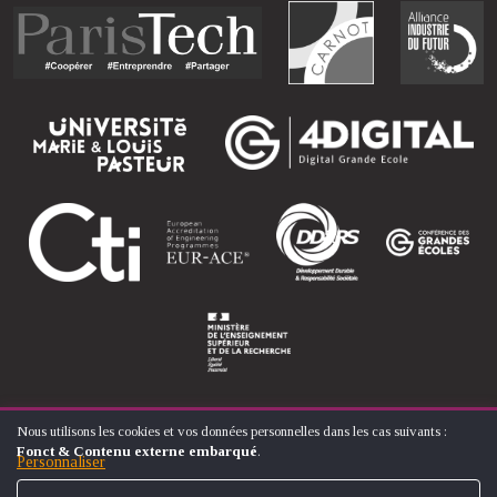
Nous utilisons les cookies et vos données personnelles dans les cas suivants :
UTILISATION
Fonct & Contenu externe embarqué
.
DES
Personnaliser
© ÉCOLE NATIONALE SUPÉRIEURE D'ARTS ET MÉTIERS
DONNÉES
PERSONNELLES