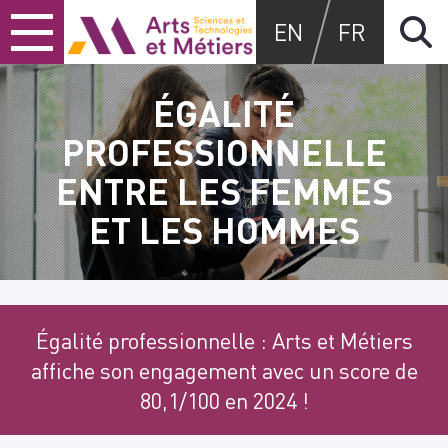
Skip
Skip
Skip
Arts et métiers
EN
FR
to
to
to
content
main
search
menu
ÉGALITÉ
PROFESSIONNELLE
ENTRE LES FEMMES
ET LES HOMMES
Égalité professionnelle : Arts et Métiers
affiche son engagement avec un score de
80,1/100 en 2024 !