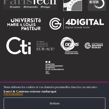
Nous utilisons les cookies et vos données personnelles dans les cas suivants :
UTILISATION
Fonct & Contenu externe embarqué
.
DES
Personnaliser
© ÉCOLE NATIONALE SUPÉRIEURE D'ARTS ET MÉTIERS
DONNÉES
FOOTER
PERSONNELLES
CONTACT
MENTIONS LÉGALES
PLAN DU SITE
Refuser
ET
MENU
DES