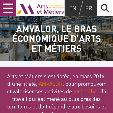
Skip
Skip
Skip
Arts et métiers
EN
FR
to
to
to
content
main
search
menu
AMVALOR, LE BRAS
ÉCONOMIQUE D'ARTS
ET MÉTIERS
Arts et Métiers s’est dotée, en mars 2016,
d’une filiale,
AMVALOR
, pour promouvoir
et valoriser ses activités de
recherche
. Un
travail qui est mené au plus près des
territoires et doit répondre aux besoins et