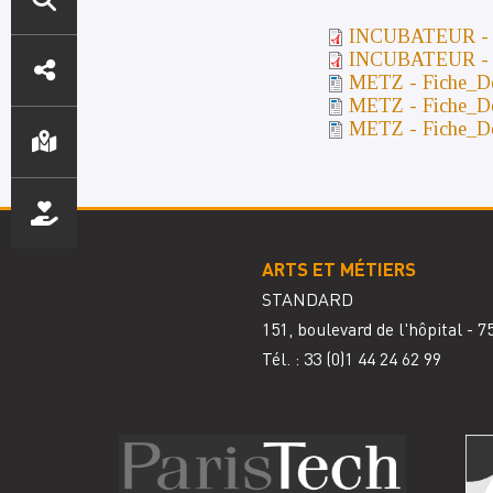
INCUBATEUR - Fi
ACCÈS
INCUBATEUR - Fic
METZ - Fiche_De
DIRECTS
METZ - Fiche_De
METZ - Fiche_Desc
ARTS ET MÉTIERS
STANDARD
151, boulevard de l'hôpital - 
Tél. : 33
(0)1 44 24 62 99