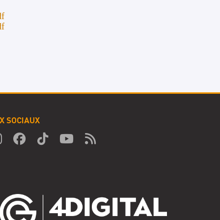
df
df
X SOCIAUX