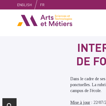
Skip
Skip
Skip
ENGLISH
FR
to
to
to
content
main
search
Arts et métiers
menu
INTE
DE F
Dans le cadre de ses 
ponctuelles. La rubr
campus de l'école.
Mise à jour
: 22/07/