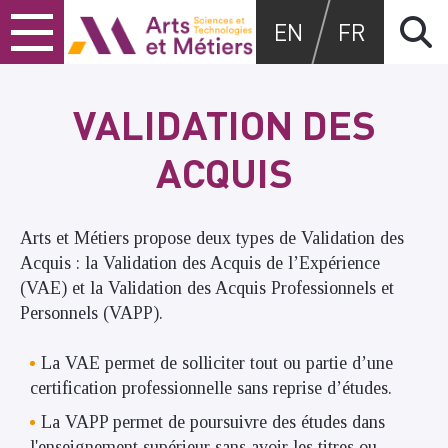
Skip
Skip
Skip
Arts et métiers
EN
FR
to
to
to
content
main
search
menu
VALIDATION DES
ACQUIS
Arts et Métiers propose deux types de Validation des
Acquis : la Validation des Acquis de l’Expérience
(VAE) et la Validation des Acquis Professionnels et
Personnels (VAPP).
La VAE permet de solliciter tout ou partie d’une
certification professionnelle sans reprise d’études.
La VAPP permet de poursuivre des études dans
l'enseignement supérieur sans avoir les titres ou