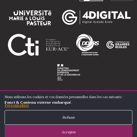
Nous utilisons les cookies et vos données personnelles dans les cas suivants :
UTILISATION
Fonct & Contenu externe embarqué
.
DES
Personnaliser
© ÉCOLE NATIONALE SUPÉRIEURE D'ARTS ET MÉTIERS
DONNÉES
FOOTER
PERSONNELLES
CONTACT
MENTIONS LÉGALES
PLAN DU SITE
Refuser
ET
MENU
DES
COOKIES
Accepter