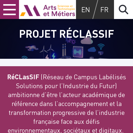
Skip
Skip
Skip
Arts et métiers
EN
FR
to
to
to
content
main
search
menu
PROJET RÉCLASSIF
RéCLasSIF
(Réseau de Campus Labélisés
Solutions pour l’Industrie du Futur)
ambitionne d’être l’acteur académique de
référence dans l’accompagnement et la
transformation progressive de l’industrie
française face aux défis
environnementaux, sociétaux et digitaux.