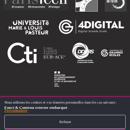
Nous utilisons les cookies et vos données personnelles dans les cas suivants :
UTILISATION
Fonct & Contenu externe embarqué
.
DES
Personnaliser
© ÉCOLE NATIONALE SUPÉRIEURE D'ARTS ET MÉTIERS
DONNÉES
FOOTER
PERSONNELLES
CONTACT
MENTIONS LÉGALES
PLAN DU SITE
Refuser
ET
MENU
DES