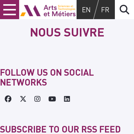
Skip
Skip
Skip
Arts et métiers
EN
FR
to
to
to
content
main
search
menu
NOUS SUIVRE
FOLLOW US ON SOCIAL
NETWORKS
SUBSCRIBE TO OUR RSS FEED