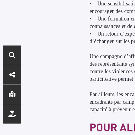
• Une sensibilisatio
encourager des comp
• Une formation en p
connaissances et de 
• Un retour d’expér
d’échanger sur les pr
Une campagne d’affic
des représentants sy
ACCÈS
contre les violences 
DIRECTS
participative permet 
Par ailleurs, les en
encadrants par campu
capacité à prévenir 
POUR AL