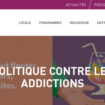
PUBLIC
ACTUALITÉS
PRES
L'ÉCOLE
PROGRAMMES
RECHERCHE
ENT
OLITIQUE CONTRE L
ADDICTIONS