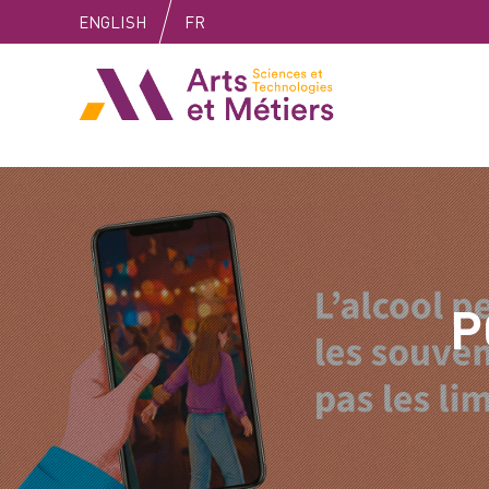
Skip
Skip
Skip
ENGLISH
FR
to
to
to
content
main
search
Arts et métiers
menu
P