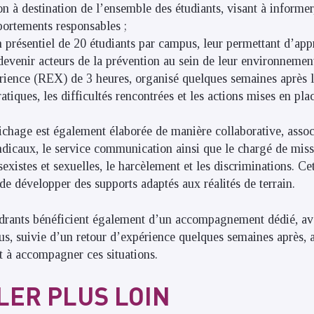
n à destination de l’ensemble des étudiants, visant à informer,
ortements responsables ;
résentiel de 20 étudiants par campus, leur permettant d’appr
devenir acteurs de la prévention au sein de leur environnement
ience (REX) de 3 heures, organisé quelques semaines après la
atiques, les difficultés rencontrées et les actions mises en pla
hage est également élaborée de manière collaborative, associ
ndicaux, le service communication ainsi que le chargé de missi
sexistes et sexuelles, le harcèlement et les discriminations. C
de développer des supports adaptés aux réalités de terrain.
cadrants bénéficient également d’un accompagnement dédié, av
s, suivie d’un retour d’expérience quelques semaines après, a
et à accompagner ces situations.
LER PLUS LOIN