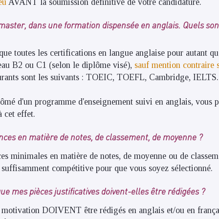
eu
AVANT la soumission définitive de votre candidature.
master, dans une formation dispensée en anglais. Quels sont
ue toutes les certifications en langue anglaise pour autant q
veau B2 ou C1 (selon le diplôme visé),
sauf mention contraire 
courants sont les suivants : TOEIC, TOEFL, Cambridge, IELTS.
plômé d'un programme d'enseignement suivi en anglais, vous
 cet effet.
gences en matière de notes, de classement, de moyenne ?
nces minimales en matière de notes, de moyenne ou de classem
e suffisamment compétitive pour que vous soyez sélectionné.
e mes pièces justificatives doivent-elles être rédigées ?
e motivation DOIVENT être rédigés en anglais et/ou en françai