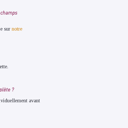
ns champs
ge sur
notre
ette.
plète ?
ividuellement avant