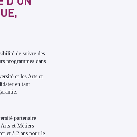
E D’UN
UE,
ibilité de suivre des
leurs programmes dans
rsité et les Arts et
idater en tant
arantie.
ersité partenaire
 Arts et Métiers
er et à 2 ans pour le