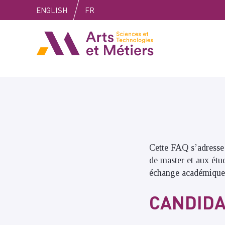
Skip
Skip
Skip
ENGLISH
FR
to
to
to
content
main
search
Arts et métiers
menu
Cette FAQ s’adresse 
de master et aux ét
échange académique
CANDIDA