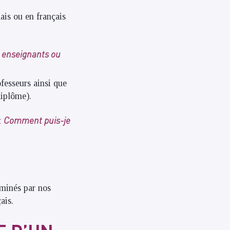
ais ou en français
s enseignants ou
fesseurs ainsi que
diplôme).
er. Comment puis-je
ominés par nos
ais.