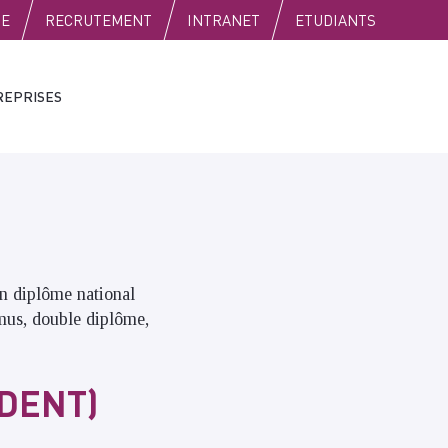
SE
RECRUTEMENT
INTRANET
ETUDIANTS
REPRISES
en diplôme national
mus, double diplôme,
DENT)