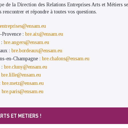
e de la Direction des Relations Entreprises Arts et Métiers se
s rencontrer et répondre à toutes vos questions.
entreprises@ensam.eu
-Provence :
bre.aix@ensam.eu
 :
bre.angers@ensam.eu
aux :
bre.bordeaux@ensam.eu
ns-en-Champagne :
bre.chalons@ensam.eu
 :
bre.cluny@ensam.eu
:
bre.lille@ensam.eu
:
bre.metz@ensam.eu
:
bre.paris@ensam.eu
RTS ET METIERS !