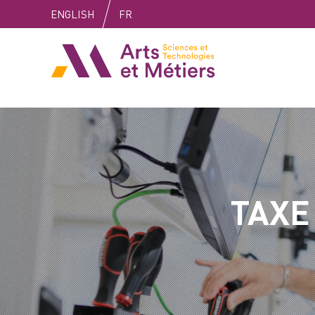
Skip
Skip
Skip
ENGLISH
FR
to
to
to
content
main
search
Arts et métiers
menu
TAXE