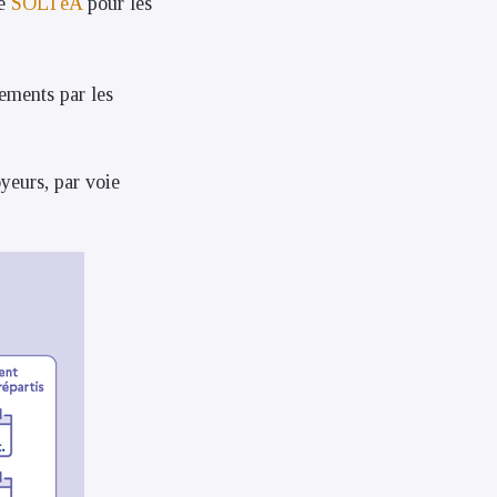
de
SOLTéA
pour les
ements par les
yeurs, par voie