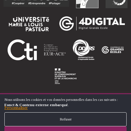
Nous utilisons les cookies et vos données personnelles dans les cas suivants :
UTILISATION
Fonct & Contenu externe embarqué
.
DES
Personnaliser
© ÉCOLE NATIONALE SUPÉRIEURE D'ARTS ET MÉTIERS
DONNÉES
FOOTER
PERSONNELLES
CONTACT
MENTIONS LÉGALES
PLAN DU SITE
Refuser
ET
MENU
DES
COOKIES