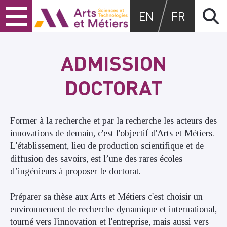
Skip
Skip
Skip
Arts et métiers
EN
FR
to
to
to
content
main
search
menu
ADMISSION
DOCTORAT
Former à la recherche et par la recherche les acteurs des
innovations de demain, c'est l'objectif d'Arts et Métiers.
L'établissement, lieu de production scientifique et de
diffusion des savoirs, est l’une des rares écoles
d’ingénieurs à proposer le doctorat.
Préparer sa thèse aux Arts et Métiers c'est choisir un
environnement de recherche dynamique et international,
tourné vers l'innovation et l'entreprise, mais aussi vers