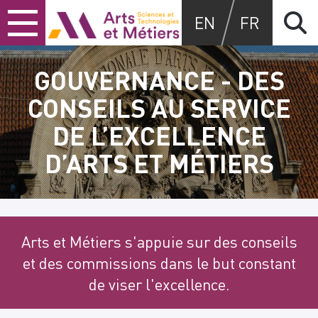
Skip
Skip
Skip
Arts et métiers
EN
FR
to
to
to
content
main
search
menu
GOUVERNANCE - DES
CONSEILS AU SERVICE
DE L’EXCELLENCE
D’ARTS ET MÉTIERS
Arts et Métiers s'appuie sur des conseils
et des commissions dans le but constant
de viser l'excellence.