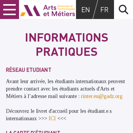
Skip
Skip
Skip
Arts et métiers
EN
FR
to
to
to
content
main
search
menu
INFORMATIONS
PRATIQUES
RÉSEAU ETUDIANT
Avant leur arrivée, les étudiants internationaux peuvent
prendre contact avec les étudiants actuels d'Arts et
Métiers à l’adresse mail suivante :
rinter.eu@gadz.org
Découvrez le livret d'accueil pour les étudiant.e.s
internationaux >>>
ICI
<<<
LA CARTE D’ÉTUDIANT