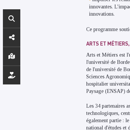
innovantes. L’impac
innovations.
Ce programme soutien
ACCÈS
DIRECTS
ARTS ET MÉTIERS
Arts et Métiers est 
l'université de Borde
de l'université de B
Sciences Agronomique
hospitalier universi
Paysage (ENSAP) de
Les 34 partenaires as
technologiques, cent
également partie : l
national d'études et