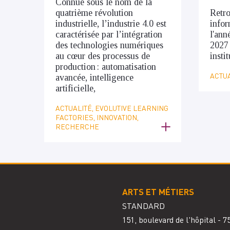
Connue sous le nom de la
quatrième révolution
Retro
industrielle, l’industrie 4.0 est
infor
caractérisée par l’intégration
l'ann
des technologies numériques
2027
au cœur des processus de
insti
production : automatisation
ACTUA
avancée, intelligence
artificielle,
ACTUALITÉ, EVOLUTIVE LEARNING
FACTORIES, INNOVATION,
RECHERCHE
ARTS ET MÉTIERS
STANDARD
151, boulevard de l'hôpital - 