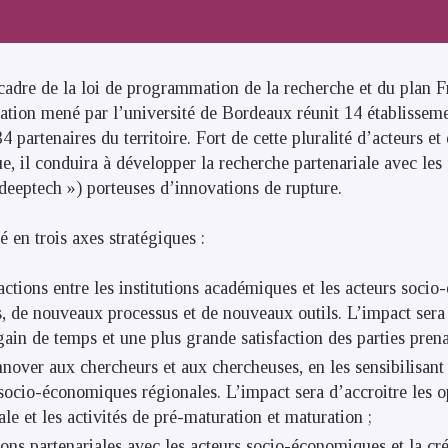
 cadre de la loi de programmation de la recherche et du plan F
vation mené par l’université de Bordeaux réunit 14 établissem
34 partenaires du territoire. Fort de cette pluralité d’acteurs et
 il conduira à développer la recherche partenariale avec les e
 deeptech ») porteuses d’innovations de rupture.
é en trois axes stratégiques :
eractions entre les institutions académiques et les acteurs soc
, de nouveaux processus et de nouveaux outils. L’impact sera
gain de temps et une plus grande satisfaction des parties prena
innover aux chercheurs et aux chercheuses, en les sensibilisa
 socio-économiques régionales. L’impact sera d’accroitre les o
le et les activités de pré-maturation et maturation ;
ions partenariales avec les acteurs socio-économiques et la cré