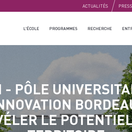
PUBLIC
ACTUALITÉS
PRES
L'ÉCOLE
PROGRAMMES
RECHERCHE
ENT
I - PÔLE UNIVERSITA
INNOVATION BORDEAU
VÉLER LE POTENTIEL