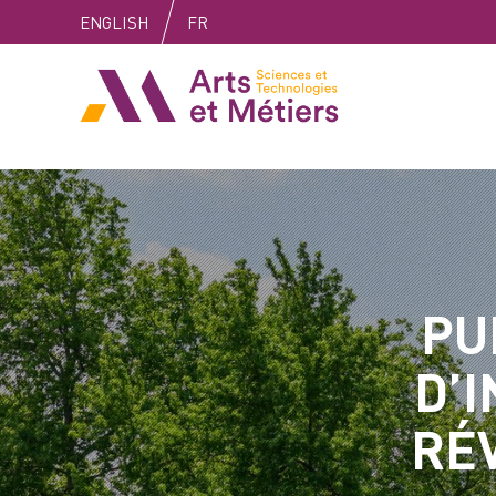
Skip
Skip
Skip
ENGLISH
FR
to
to
to
content
main
search
Arts et métiers
menu
PU
D’
RÉ