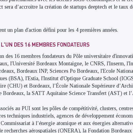
t sera d’accroitre la création de startups deeptech et le taux 
t un plan d'action défini pour les 4 premières années.
, L'UN DES 16 MEMBRES FONDATEURS
l'un des 16 membres fondateurs du Pôle universitaire d'innova
aux, l'Université Bordeaux Montaigne, le CNRS, l'Inserm, l'Inr
ordeaux, Bordeaux INP, Sciences Po Bordeaux, l'Ecole Nationa
s (BSA), l'Estia, l'Institut d'Optique Graduate School (IOGS
taire (CHU) et Bordeaux, l’École Nationale Supérieure d’Archi
 Bordeaux, la SATT Aquitaine Science Transfert (AST) et 
sociés au PUI sont les pôles de compétitivité, clusters, centre
res techniques industriels, agences de développement économi
e Commissariat à l’énergie atomique et aux énergies alternativ
 de recherches aérospatiales (ONERA), la Fondation Bordeaux 