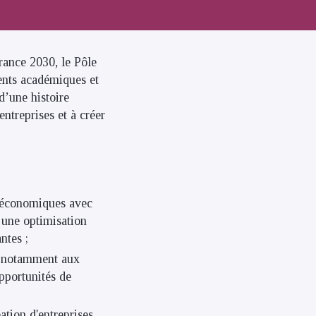
rance 2030, le Pôle
ents académiques et
 d’une histoire
ntreprises et à créer
io-économiques avec
 une optimisation
ntes ;
nt notamment aux
pportunités de
ation d'entreprises