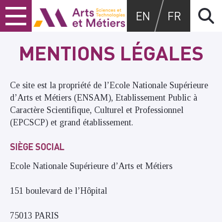
Skip
Skip
Skip
Arts et métiers
EN
FR
to
to
to
content
main
search
menu
MENTIONS LÉGALES
Ce site est la propriété de l’Ecole Nationale Supérieure
d’Arts et Métiers (ENSAM), Etablissement Public à
Caractère Scientifique, Culturel et Professionnel
(EPCSCP) et grand établissement.
SIÈGE SOCIAL
Ecole Nationale Supérieure d’Arts et Métiers
151 boulevard de l’Hôpital
75013 PARIS