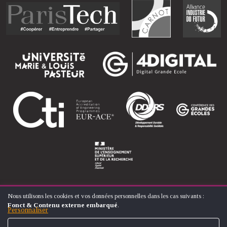
Nous utilisons les cookies et vos données personnelles dans les cas suivants :
UTILISATION
Fonct & Contenu externe embarqué
.
DES
Personnaliser
© ÉCOLE NATIONALE SUPÉRIEURE D'ARTS ET MÉTIERS
DONNÉES
FOOTER
PERSONNELLES
CONTACT
MENTIONS LÉGALES
PLAN DU SITE