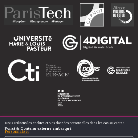
Nous utilisons les cookies et vos données personnelles dans les cas suivants :
UTILISATION
Fonct & Contenu externe embarqué
.
DES
Personnaliser
© ÉCOLE NATIONALE SUPÉRIEURE D'ARTS ET MÉTIERS
DONNÉES