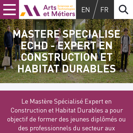
Skip
Skip
Skip
Arts et métiers
EN
FR
to
to
to
content
main
search
menu
MASTERE SPECIALISE
ECHD - EXPERT EN
CONSTRUCTION ET
HABITAT DURABLES
Le Mastère Spécialisé Expert en
Construction et Habitat Durables a pour
objectif de former des jeunes diplômés ou
des professionnels du secteur aux