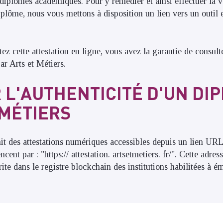
s diplômes académiques. Pour y remédier et ainsi effectuer la v
iplôme, nous vous mettons à disposition un lien vers un outil 
ez cette attestation en ligne, vous avez la garantie de consul
par Arts et Métiers.
R L'AUTHENTICITÉ D'UN DI
 MÉTIERS
nit des attestations numériques accessibles depuis un lien URL
ent par : "https:// attestation. artsetmetiers. fr/". Cette adres
crite dans le registre blockchain des institutions habilitées à é