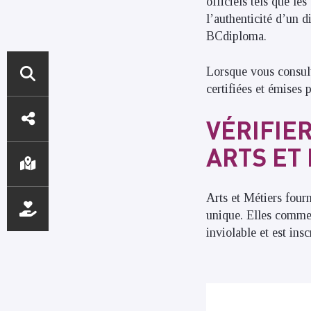
officiels tels que le
l’authenticité d’un d
BCdiploma.
Lorsque vous consult
certifiées et émises 
ACCÈS
VÉRIFIE
DIRECTS
ARTS ET
Arts et Métiers four
unique. Elles commenc
inviolable et est ins