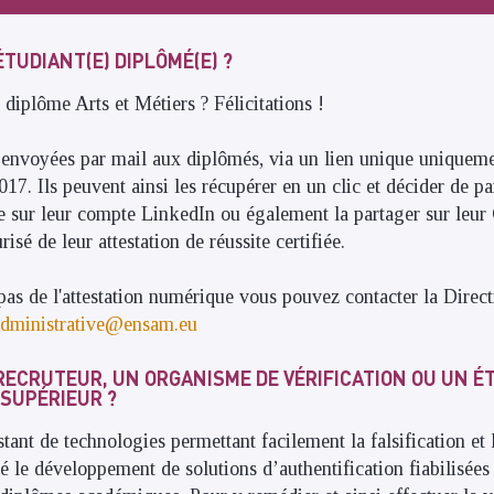
ÉTUDIANT(E) DIPLÔMÉ(E) ?
diplôme Arts et Métiers ? Félicitations !
t envoyées par mail aux diplômés, via un lien unique uniquem
017. Ils peuvent ainsi les récupérer en un clic et décider de pa
e sur leur compte LinkedIn ou également la partager sur leur
risé de leur attestation de réussite certifiée.
pas de l'attestation numérique vous pouvez contacter la Direc
.administrative@ensam.eu
 RECRUTEUR, UN ORGANISME DE VÉRIFICATION OU UN 
SUPÉRIEUR ?
tant de technologies permettant facilement la falsification et 
é le développement de solutions d’authentification fiabilisée