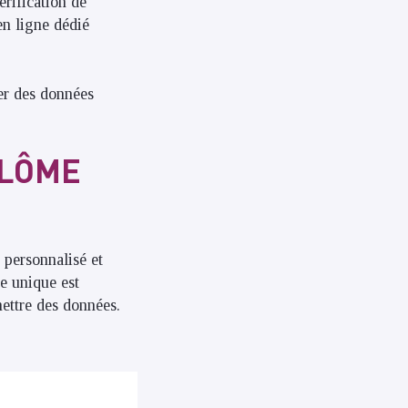
érification de
en ligne dédié
ter des données
PLÔME
 personnalisé et
se unique est
mettre des données.