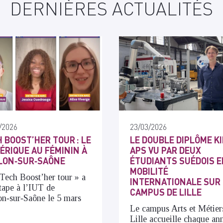
DERNIÈRES ACTUALITÉS
/2026
23/03/2026
 BOOST’HER TOUR : LE
LE DOUBLE DIPLÔME K
RIQUE AU FÉMININ À
APS VU PAR DEUX
LON‑SUR‑SAÔNE
ÉTUDIANTS SUÉDOIS 
MOBILITÉ
Tech Boost’her tour »
a
INTERNATIONALE SUR 
étape à l’IUT de
CAMPUS DE LILLE
n‑sur‑Saône le 5 mars
.
Le campus Arts et Métier
Lille accueille chaque an