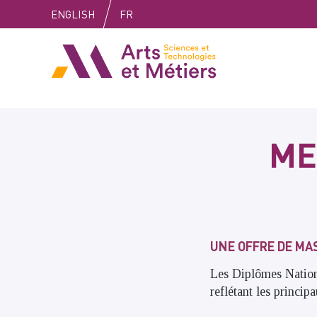
Skip
Skip
Skip
ENGLISH
FR
to
to
to
content
main
search
Arts et métiers
menu
ME
UNE OFFRE DE MA
Les Diplômes Nation
reflétant les princip