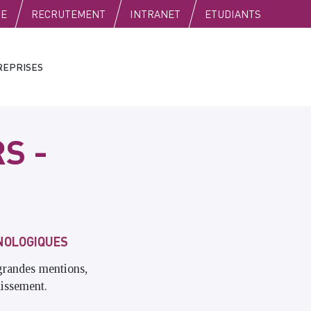
SE
RECRUTEMENT
INTRANET
ETUDIANTS
REPRISES
S -
NOLOGIQUES
grandes mentions,
lissement.