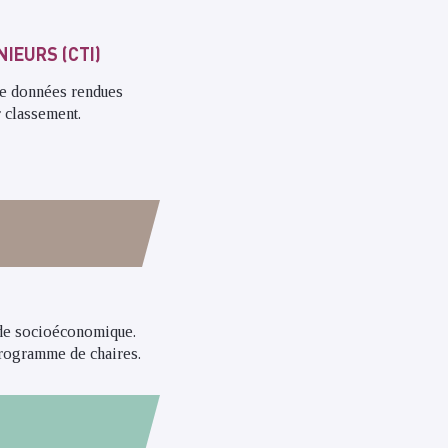
IEURS (CTI)
de données rendues
r classement.
nde socioéconomique.
rogramme de chaires
.