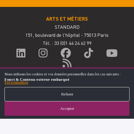
ARTS ET MÉTIERS
STANDARD
151, boulevard de l'hôpital - 75013 Paris
Tél. : 33
(0)1 44 24 62 99
Nous utilisons les cookies et vos données personnelles dans les cas suivants :
UTILISATION
Fonct & Contenu externe embarqué
.
DES
Personnaliser
DONNÉES
PERSONNELLES
Refuser
ET
DES
COOKIES
Accepter