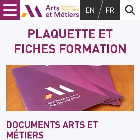
Skip
Skip
Skip
Arts et métiers
EN
FR
to
to
to
content
main
search
menu
PLAQUETTE ET
FICHES FORMATION
DOCUMENTS ARTS ET
MÉTIERS