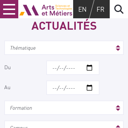
Skip
Skip
Skip
Arts et métiers
EN
FR
to
to
to
content
main
search
ACTUALITÉS
menu
Du
Au