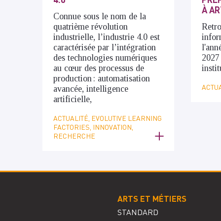
À AR
Connue sous le nom de la
quatrième révolution
Retro
industrielle, l’industrie 4.0 est
infor
caractérisée par l’intégration
l'ann
des technologies numériques
2027
au cœur des processus de
insti
production : automatisation
ACTUA
avancée, intelligence
artificielle,
ACTUALITÉ, EVOLUTIVE LEARNING
FACTORIES, INNOVATION,
RECHERCHE
ARTS ET MÉTIERS
STANDARD