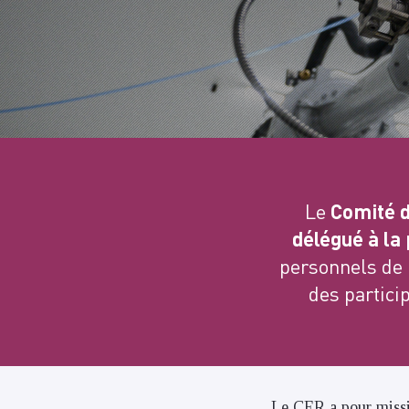
Le
Comité d
délégué à la
personnels de 
des partici
Le CER a pour missio