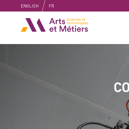
Skip
Skip
Skip
ENGLISH
FR
to
to
to
content
main
search
Arts et métiers
menu
CO