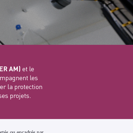
CER AM)
et le
mpagnent les
r la protection
ses projets.
ortés ou encadrés par