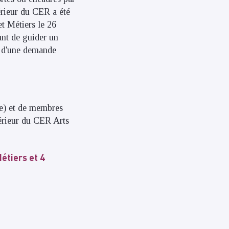
érieur du CER a été
t Métiers le 26
nt de guider un
t d'une demande
te) et de membres
térieur du CER Arts
étiers et 4