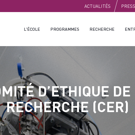
PUBLIC
ACTUALITÉS
PRES
L'ÉCOLE
PROGRAMMES
RECHERCHE
ENT
MITÉ D’ETHIQUE DE
RECHERCHE (CER)