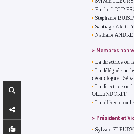
Sylvain FLEURY 
Emilie LOUP ESCA
Stéphanie BUISI
Santiago ARROYA
Nathalie ANDRE /
Membres non v
La directrice ou 
La déléguée ou le
déontologue : Séb
La directrice ou l
OLLENDORFF
ACCÈS
La référente ou l
DIRECTS
Président et V
Sylvain FLEUR