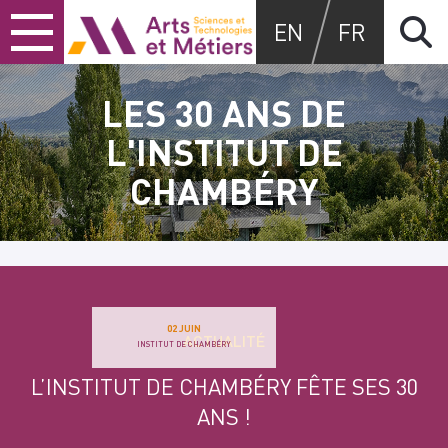
Skip
Skip
Skip
Arts et métiers
EN
FR
to
to
to
content
main
search
menu
LES 30 ANS DE
L'INSTITUT DE
CHAMBÉRY
02 JUIN
ACTUALITÉ
INSTITUT DE CHAMBÉRY
L’INSTITUT DE CHAMBÉRY FÊTE SES 30
ANS !