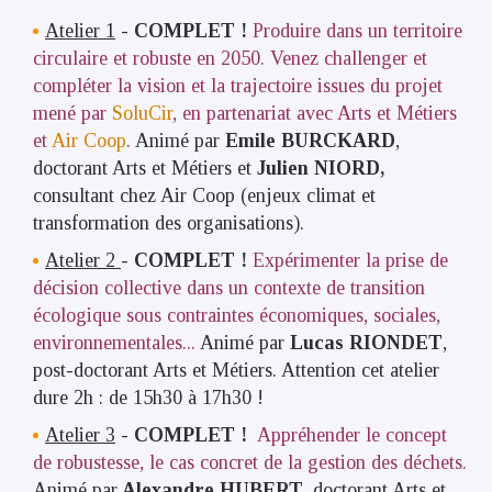
Atelier 1
-
COMPLET !
Produire dans un territoire
circulaire et robuste en 2050. Venez challenger et
compléter la vision et la trajectoire issues du projet
mené par
SoluCir
, en partenariat avec Arts et Métiers
et
Air Coop
.
Animé par
Emile BURCKARD
,
doctorant Arts et Métiers et
Julien NIORD,
consultant chez Air Coop (enjeux climat et
transformation des organisations).
Atelier 2
-
COMPLET !
Expérimenter la prise de
décision collective dans un contexte de transition
écologique sous contraintes économiques, sociales,
environnementales...
Animé par
Lucas RIONDET
,
post-doctorant Arts et Métiers. Attention cet atelier
dure 2h : de 15h30 à 17h30 !
Atelier 3
-
COMPLET !
Appréhender le concept
de robustesse, le cas concret de la gestion des déchets.
Animé par
Alexandre HUBERT
, doctorant Arts et