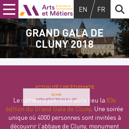
Skip
Skip
Skip
Arts et métiers
EN
FR
to
to
to
content
main
search
menu
GRAND GALA DE
CLUNY 2018
ACTUALITÉ
VIE ÉTUDIANTE
02 JUIN
Le samedi 2 juin 2018 aura lieu la
83e
CAMPUS ARTS ET MÉTIERS DE CLUNY
édition du Grand Gala de Cluny
. Une soirée
unique où 4000 personnes sont invitées à
découvrir l’abbaye de Cluny, monument