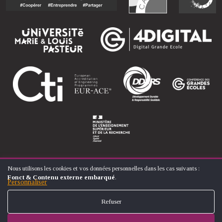
Nous utilisons les cookies et vos données personnelles dans les cas suivants :
UTILISATION
Fonct & Contenu externe embarqué
.
DES
Personnaliser
© ÉCOLE NATIONALE SUPÉRIEURE D'ARTS ET MÉTIERS
DONNÉES
FOOTER
PERSONNELLES
CONTACT
MENTIONS LÉGALES
PLAN DU SITE
Refuser
ET
MENU
DES
COOKIES