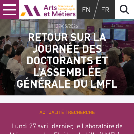
Skip
Skip
Skip
Arts et métiers
EN
FR
to
to
to
content
main
search
menu
27/05/2026
RETOUR SUR LA
JOURNÉE DES
DOCTORANTS ET
L’ASSEMBLÉE
GÉNÉRALE DU LMFL
ACTUALITÉ
RECHERCHE
Lundi 27 avril dernier, le Laboratoire de