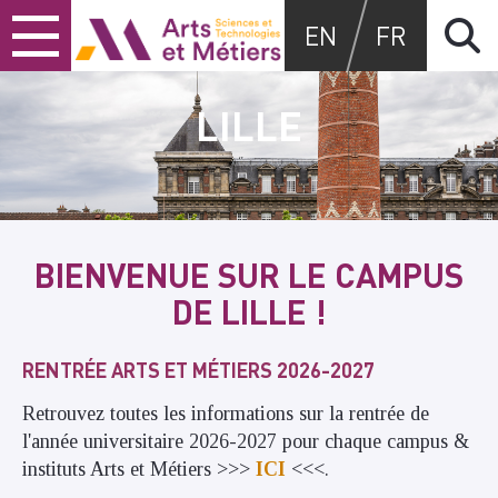
Skip
Skip
Skip
Arts et métiers
EN
FR
to
to
to
content
main
search
menu
LILLE
BIENVENUE SUR LE CAMPUS
DE LILLE !
RENTRÉE ARTS ET MÉTIERS 2026-2027
Retrouvez toutes les informations sur la rentrée de
l'année universitaire 2026-2027 pour chaque campus &
instituts Arts et Métiers >>>
ICI
<<<.