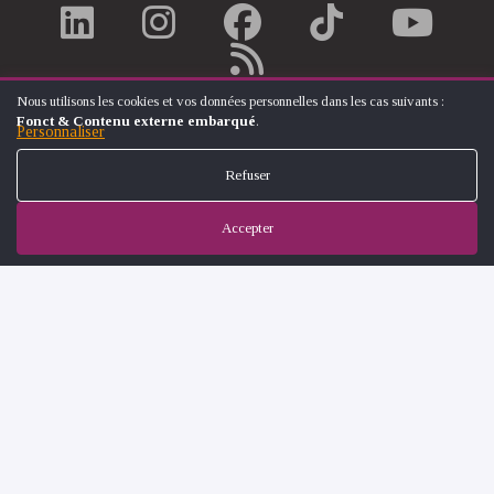
Nous utilisons les cookies et vos données personnelles dans les cas suivants :
UTILISATION
Fonct & Contenu externe embarqué
.
DES
Personnaliser
DONNÉES
PERSONNELLES
Refuser
ET
DES
COOKIES
Accepter