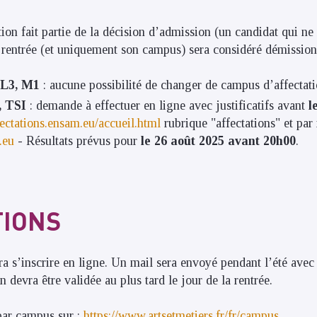
ion fait partie de la décision d’admission (un candidat qui ne 
 rentrée (et uniquement son campus) sera considéré démission
 L3, M1
: aucune possibilité de changer de campus d’affectat
, TSI
: demande à effectuer en ligne avec justificatifs avant
l
ffectations.ensam.eu/accueil.html
rubrique "affectations" et par
.eu
- Résultats prévus pour
le 26 août 2025 avant 20h00
.
TIONS
a s’inscrire en ligne. Un mail sera envoyé pendant l’été avec l
on devra être validée au plus tard le jour de la rentrée.
par campus sur :
https://www.artsetmetiers.fr/fr/campus