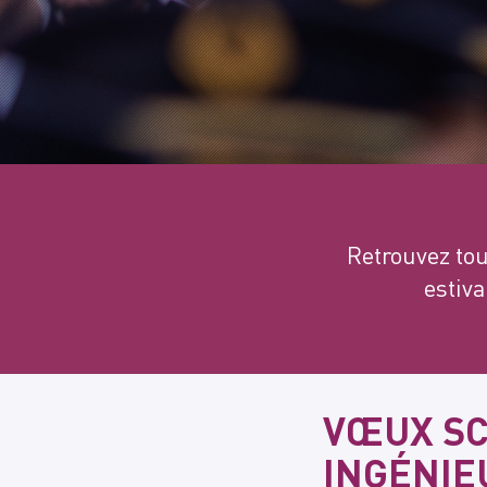
Retrouvez tou
estiva
VŒUX SC
INGÉNIE