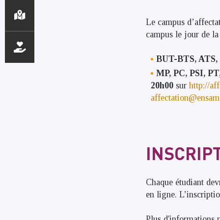
Le campus d’affectat
campus le jour de la
BUT-BTS, ATS,
MP, PC, PSI, PT
20h00
sur
http://a
affectation@ensam
INSCRIP
Chaque étudiant devr
en ligne. L’inscripti
Plus d'informations 