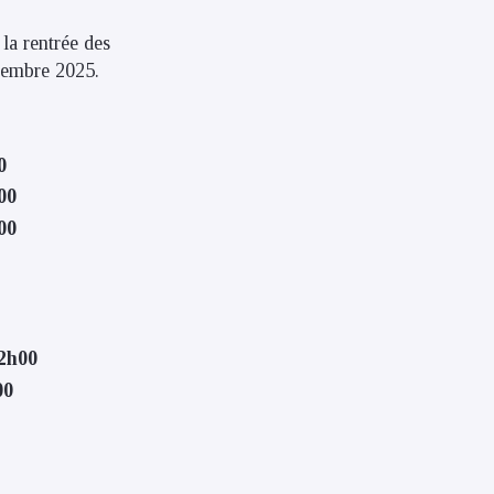
 la rentrée des
ptembre 2025.
0
00
00
12h00
00