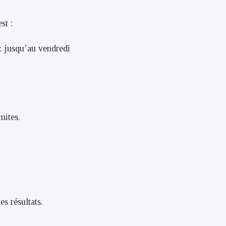
st :
:
jusqu’au vendredi
mites.
es résultats.