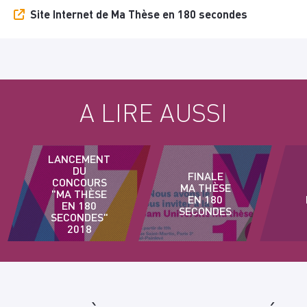
Site Internet de Ma Thèse en 180 secondes
A LIRE AUSSI
LANCEMENT
DU
FINALE
CONCOURS
MA THÈSE
"MA THÈSE
EN 180
EN 180
SECONDES
SECONDES"
2018
P
D'I