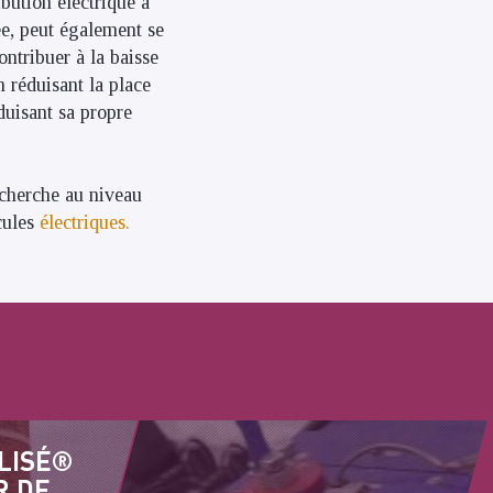
bution électrique à
ée, peut également se
ntribuer à la baisse
 réduisant la place
oduisant sa propre
echerche au niveau
cules
électriques.
LISÉ®
R DE