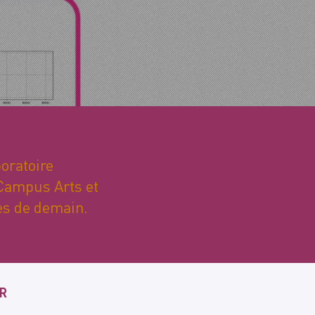
oratoire
 Campus Arts et
ques de demain.
UR