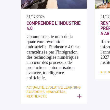
31/07/2026
21/07
COMPRENDRE L'INDUSTRIE
RENT
4.0
PRÉP
À AR
Connue sous le nom de la
quatrième révolution
Retro
industrielle, l’industrie 4.0 est
infor
caractérisée par l’intégration
l'ann
des technologies numériques
2027
au cœur des processus de
insti
production : automatisation
ACTUA
avancée, intelligence
artificielle,
ACTUALITÉ, EVOLUTIVE LEARNING
FACTORIES, INNOVATION,
RECHERCHE