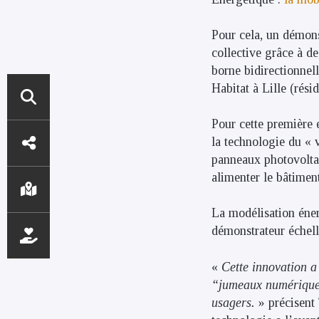
Pour cela, un démon
collective grâce à d
borne bidirectionnel
Habitat à Lille (rési
Pour cette première 
ACCÈS
la technologie du « v
DIRECTS
panneaux photovoltaï
alimenter le bâtiment
La modélisation éne
démonstrateur échell
«
Cette innovation a
“jumeaux numériques
usagers.
» précisent