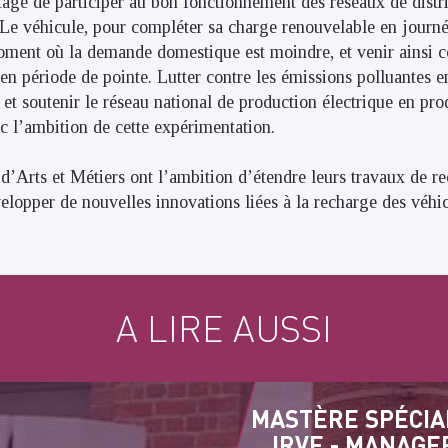
tage de participer au bon fonctionnement des réseaux de distri
 Le véhicule, pour compléter sa charge renouvelable en journ
oment où la demande domestique est moindre, et venir ainsi co
n période de pointe. Lutter contre les émissions polluantes en
e et soutenir le réseau national de production électrique en pr
nc l’ambition de cette expérimentation.
s d’Arts et Métiers ont l’ambition d’étendre leurs travaux de r
elopper de nouvelles innovations liées à la recharge des véhi
A LIRE AUSSI
MASTÈRE SPÉCIA
IRVE - MANAGE