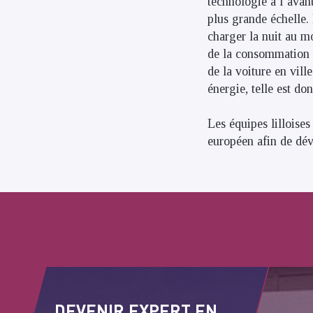
technologie a l’avan
plus grande échelle.
charger la nuit au m
de la consommation e
de la voiture en vill
énergie, telle est do
Les équipes lilloise
européen afin de dév
DEVENIR EXPERT EN