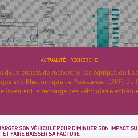
ACTUALITÉ
RECHERCHE
rs deux projets de recherche, les équipes du Lab
ique et d’Electronique de Puissance (L2EP) du
le inventent la recharge des véhicules électri
HARGER SON VÉHICULE POUR DIMINUER SON IMPACT S
 ET FAIRE BAISSER SA FACTURE