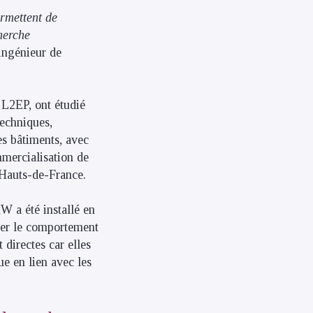
ermettent de
herche
ingénieur de
 L2EP, ont étudié
techniques,
s bâtiments, avec
mmercialisation de
 Hauts-de-France.
W a été installé en
iser le comportement
 directes car elles
ue en lien avec les