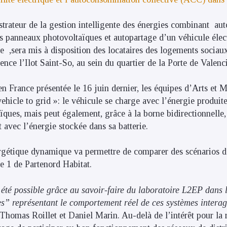
strateur de la gestion intelligente des énergies combinant a
es panneaux photovoltaïques et autopartage d’un véhicule élect
le ,sera mis à disposition des locataires des logements sociau
dence l’Ilot Saint-So, au sein du quartier de la Porte de Valenc
en France présentée le 16 juin dernier, les équipes d’Arts et 
ehicle to grid »: le véhicule se charge avec l’énergie produit
ques, mais peut également, grâce à la borne bidirectionnelle,
 avec l’énergie stockée dans sa batterie.
rgétique dynamique va permettre de comparer des scénarios d
e 1 de Partenord Habitat.
 été possible grâce au savoir-faire du laboratoire L2EP dans 
” représentant le comportement réel de ces systèmes interagi
 Thomas Roillet et Daniel Marin. Au-delà de l’intérêt pour la r