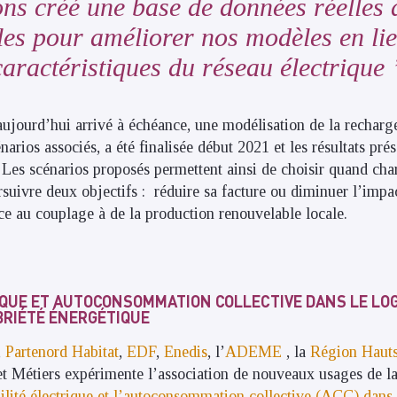
s créé une base de données réelles 
les pour améliorer nos modèles en lie
caractéristiques du réseau électrique
aujourd’hui arrivé à échéance, une modélisation de la recharge
énarios associés, a été finalisée début 2021 et les résultats pré
. Les scénarios proposés permettent ainsi de choisir quand ch
rsuivre deux objectifs : réduire sa facture ou diminuer l’impa
e au couplage à de la production renouvelable locale.
IQUE ET AUTOCONSOMMATION COLLECTIVE DANS LE LO
BRIÉTÉ ÉNERGÉTIQUE
,
Partenord Habitat
,
EDF
,
Enedis
, l’
ADEME
, la
Région Haut
 et Métiers expérimente l’association de nouveaux usages de la
lité électrique et l’autoconsommation collective (ACC) dans 