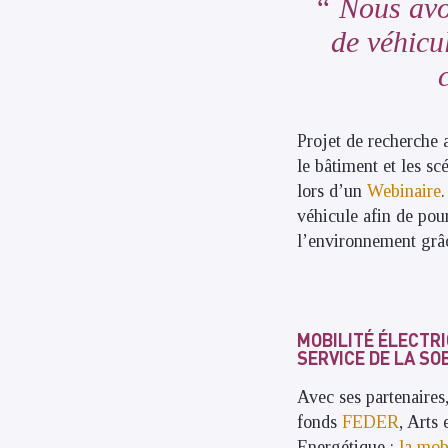
Nous avon
de véhicu
Projet de recherche 
le bâtiment et les sc
lors d’un
Webinaire
véhicule afin de pou
l’environnement grâc
MOBILITÉ ÉLECTR
SERVICE DE LA SO
Avec ses partenaires
fonds
FEDER
, Arts
Energétique :
la
mobi