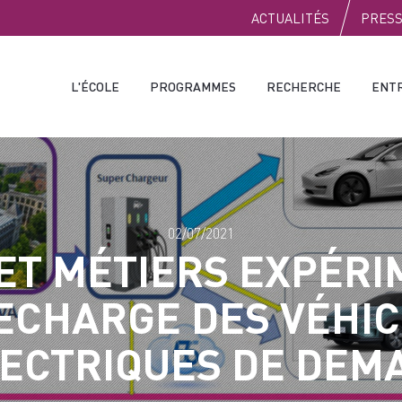
PUBLIC
ACTUALITÉS
PRES
L'ÉCOLE
PROGRAMMES
RECHERCHE
ENT
02/07/2021
ET MÉTIERS EXPÉR
ECHARGE DES VÉHI
ECTRIQUES DE DEM