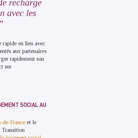
de recharge
n avec les
 rapide en lien avec
sentés aux partenaires
arger rapidement son
ct sur
GEMENT SOCIAL AU
s-de-France
et le
 Transition
le logement social
.