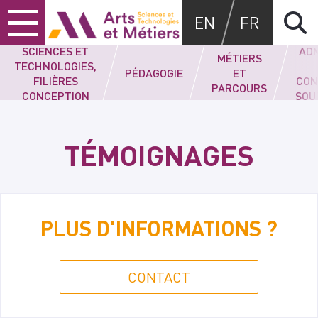
Skip
Skip
Skip
Arts et métiers
EN
FR
to
to
to
BACHELOR EN
content
main
search
SCIENCES ET
ADM
menu
MÉTIERS
TECHNOLOGIES,
PÉDAGOGIE
ET
FILIÈRES
CON
PARCOURS
CONCEPTION
SOU
SOUTENABLE
TÉMOIGNAGES
PLUS D'INFORMATIONS ?
CONTACT