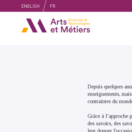
Skip
Skip
Skip
ENGLISH
FR
to
to
to
content
main
search
Arts et métiers
menu
Depuis quelques anné
enseignements, mais 
contraintes du monde
Grâce à l’approche p
des savoirs, des sav
leur donner l'occasio