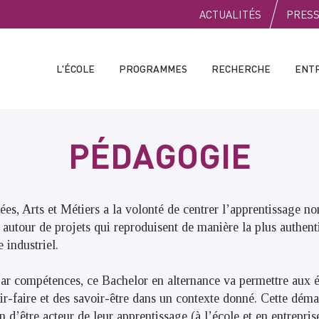
PUBLIC
ACTUALITÉS
PRES
L'ÉCOLE
PROGRAMMES
RECHERCHE
ENT
PÉDAGOGIE
es, Arts et Métiers a la volonté de centrer l’apprentissage non
autour de projets qui reproduisent de manière la plus authent
 industriel.
ar compétences, ce Bachelor en alternance va permettre aux é
oir-faire et des savoir-être dans un contexte donné. Cette dé
n d’être acteur de leur apprentissage (à l’école et en entrepri