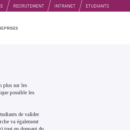
SE
RECRUTEMENT
INTRANET
ETUDIANTS
REPRISES
 plus sur les
ique possible les
tudiants de valider
marche va également
se) tout en donnant du