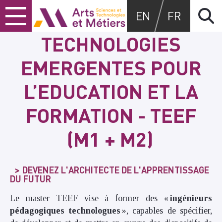
Skip
Skip
Skip
Arts et métiers
EN
FR
to
to
to
content
main
search
TECHNOLOGIES
menu
EMERGENTES POUR
L’EDUCATION ET LA
FORMATION - TEEF
(M1 + M2)
DEVENEZ L'ARCHITECTE DE L'APPRENTISSAGE
DU FUTUR
Le master TEEF vise à former des «
ingénieurs
pédagogiques technologues
», capables de spécifier,