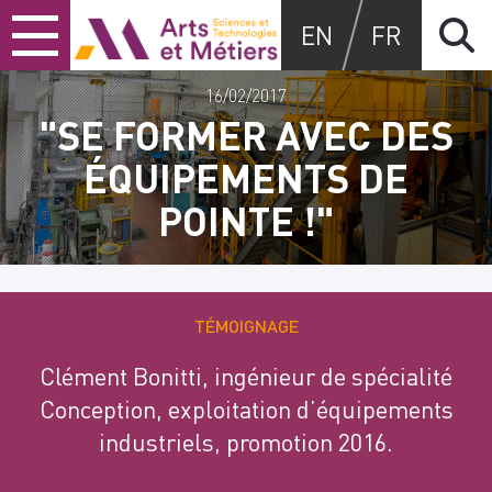
Skip
Skip
Skip
Arts et métiers
EN
FR
to
to
to
content
main
search
menu
16/02/2017
"SE FORMER AVEC DES
ÉQUIPEMENTS DE
POINTE !"
TÉMOIGNAGE
Clément Bonitti, ingénieur de spécialité
Conception, exploitation d’équipements
industriels, promotion 2016.