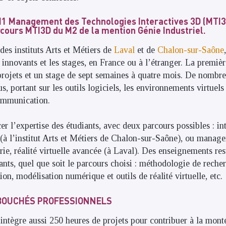
 M1 Management des Technologies Interactives 3D (MTI
cours MTI3D du M2 de la mention Génie Industriel.
des instituts Arts et Métiers de
Laval
et de
Chalon-sur-Saône
ts innovants et les stages, en France ou à l’étranger. La prem
projets et un stage de sept semaines à quatre mois. De nomb
, portant sur les outils logiciels, les environnements virtuels
ommunication.
er l’expertise des étudiants, avec deux parcours possibles : 
(à l’institut Arts et Métiers de Chalon-sur-Saône), ou manag
erie, réalité virtuelle avancée (à Laval). Des enseignements r
ants, quel que soit le parcours choisi : méthodologie de reche
n, modélisation numérique et outils de réalité virtuelle, etc.
ÉBOUCHÉS PROFESSIONNELS
ntègre aussi 250 heures de projets pour contribuer à la mon