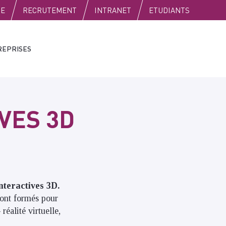
SE
RECRUTEMENT
INTRANET
ETUDIANTS
REPRISES
VES 3D
nteractives 3D.
 sont formés pour
réalité virtuelle,