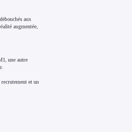
 débouchés aux
réalité augmentée,
M1, une autre
r.
e recrutement et un