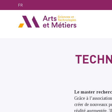
Skip
Skip
Skip
FR
to
to
to
content
main
search
Arts et métiers
menu
TECHN
Le master recherch
Grâce à l’association
créer de nouveaux pro
réalité augmentée, 3