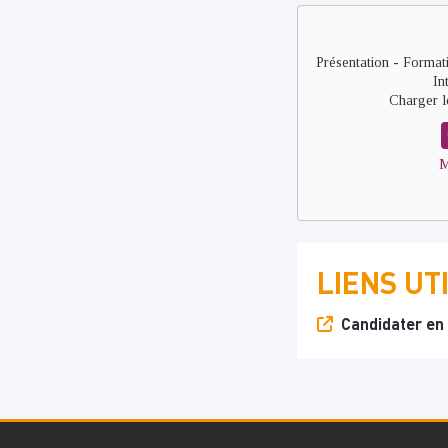
Remote
video
URL
Présentation - Forma
In
Charger l
M
LIENS UT
Candidater en 