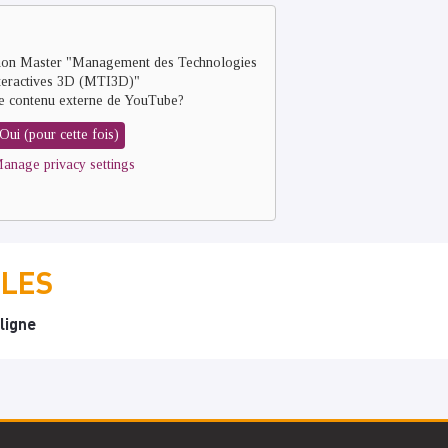
tion Master "Management des Technologies
teractives 3D (MTI3D)"
e contenu externe de
YouTube
?
Oui (pour cette fois)
anage privacy settings
ILES
ligne