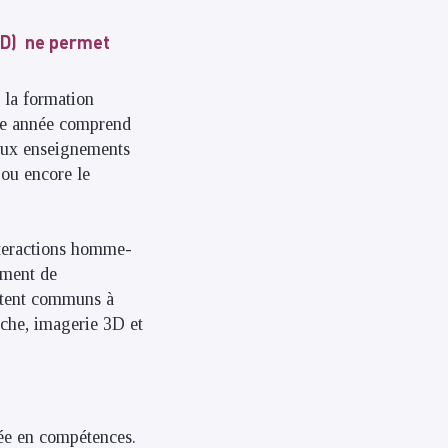
3D) ne permet
, la formation
ière année comprend
reux enseignements
 ou encore le
interactions homme-
ement de
estent communs à
rche, imagerie 3D et
tée en compétences.