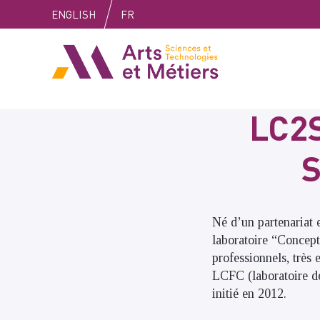
Skip
Skip
Skip
ENGLISH
FR
to
to
to
content
main
search
Arts et métiers
menu
LC2
S
Né d’un partenariat e
laboratoire “Concepti
professionnels, très
LCFC (laboratoire de
initié en 2012.