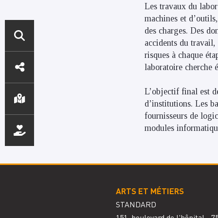
Les travaux du labor
machines et d’outils,
des charges. Des don
accidents du travail,
ACCÈS
risques à chaque éta
laboratoire cherche é
DIRECTS
L’objectif final est 
d’institutions. Les 
fournisseurs de logi
modules informatiqu
ARTS ET MÉTIERS
STANDARD
151, boulevard de l'hôpital - 