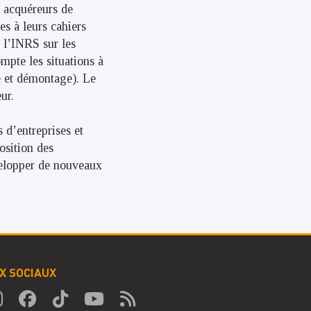
s acquéreurs de
es à leurs cahiers
 l’INRS sur les
mpte les situations à
e et démontage). Le
ur.
 d’entreprises et
osition des
velopper de nouveaux
X SOCIAUX