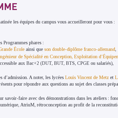
MME
atinée les équipes du campus vous accueilleront pour vous :
ses Programmes phares :
rande École
ainsi que
son double-diplôme franco-allemand
,
génieur de Spécialité en Conception, Exploitation d’Équipem
 accessible aux Bac+2 (DUT, BUT, BTS, CPGE ou salariés),
es d’admission. A noter, les lycées
Louis Vincent de Metz
et
L
ésents pour répondre aux questions au sujet des classes prép
ur savoir-faire avec des démonstrations dans les ateliers : fon
umérique, AtriuM, rétroconception au profit de la reconstitut