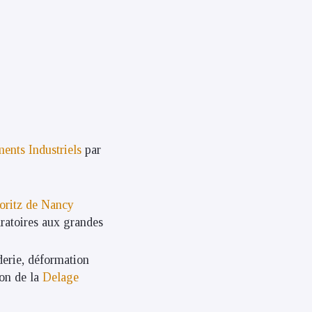
ents Industriels
par
oritz de Nancy
aratoires aux grandes
derie, déformation
ion de la
Delage