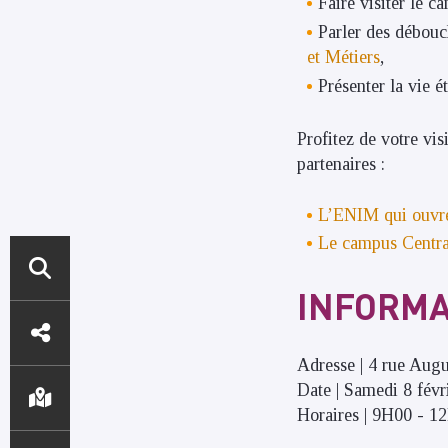
Faire visiter le c
Parler des débouc
et Métiers
,
Présenter la vie é
Profitez de votre vi
partenaires :
L’ENIM qui ouvre 
Le campus Central
INFORMA
ACCÈS
DIRECTS
Adresse | 4 rue Aug
Date | Samedi 8 févr
Horaires | 9H00 - 1