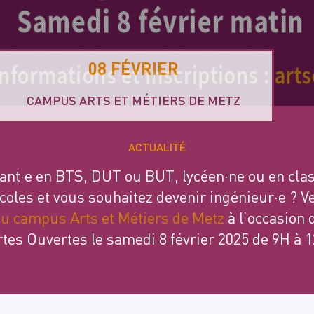
08 FÉVRIER
CAMPUS ARTS ET MÉTIERS DE METZ
ACTUALITÉ
iant·e en BTS, DUT ou BUT, lycéen·ne ou en clas
oles et vous souhaitez devenir ingénieur·e ? V
u campus Arts et Métiers de Metz
à l’occasion 
tes Ouvertes le samedi 8 février 2025 de 9H à 