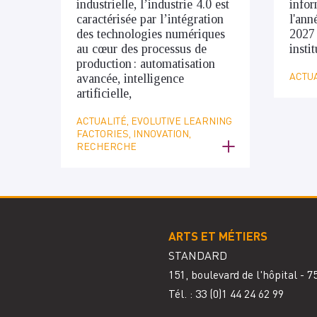
industrielle, l’industrie 4.0 est
infor
caractérisée par l’intégration
l'ann
des technologies numériques
2027
au cœur des processus de
insti
production : automatisation
ACTUA
avancée, intelligence
artificielle,
ACTUALITÉ, EVOLUTIVE LEARNING
FACTORIES, INNOVATION,
RECHERCHE
ARTS ET MÉTIERS
STANDARD
151, boulevard de l'hôpital - 
Tél. : 33
(0)1 44 24 62 99