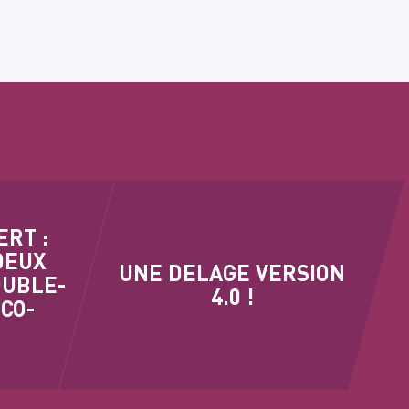
ERT :
DEUX
UNE DELAGE VERSION
OUBLE-
4.0 !
CO-