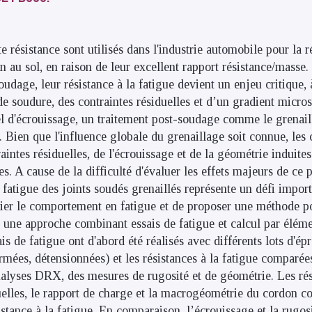
te résistance sont utilisés dans l'industrie automobile pour la r
 au sol, en raison de leur excellent rapport résistance/masse. 
udage, leur résistance à la fatigue devient un enjeu critique, 
 soudure, des contraintes résiduelles et d’un gradient microst
el d'écrouissage, un traitement post-soudage comme le grenail
. Bien que l'influence globale du grenaillage soit connue, les 
aintes résiduelles, de l'écrouissage et de la géométrie induites
es. A cause de la difficulté d'évaluer les effets majeurs de ce 
atigue des joints soudés grenaillés représente un défi importa
udier le comportement en fatigue et de proposer une méthode 
, une approche combinant essais de fatigue et calcul par élémen
s de fatigue ont d'abord été réalisés avec différents lots d'ép
rmées, détensionnées) et les résistances à la fatigue comparées
alyses DRX, des mesures de rugosité et de géométrie. Les rés
uelles, le rapport de charge et la macrogéométrie du cordon co
istance à la fatigue. En comparaison, l’écrouissage et la rugos