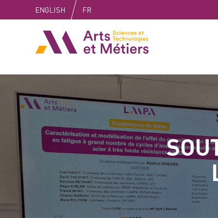
Skip
Skip
Skip
ENGLISH
FR
to
to
to
content
main
search
Arts et métiers
menu
SOU