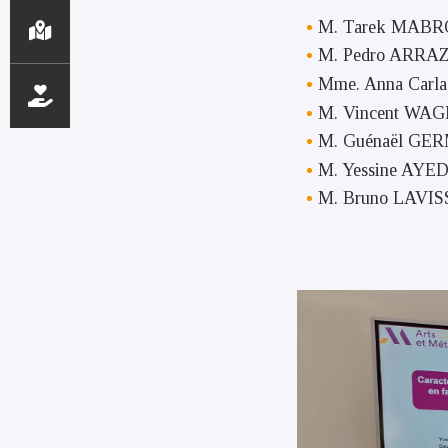
M. Tarek MABROU
M. Pedro ARRAZO
Mme. Anna Carla 
M. Vincent WAGN
M. Guénaël GERM
M. Yessine AYED
M. Bruno LAVISS