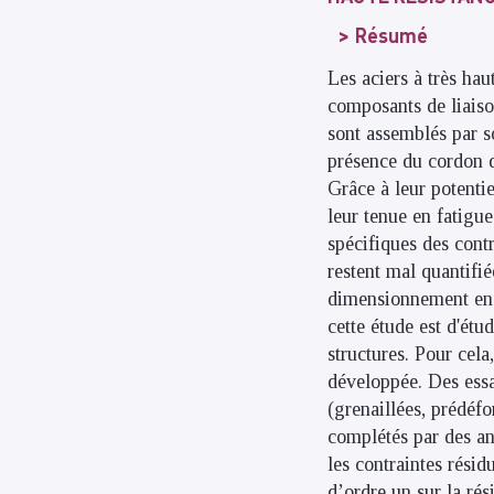
Résumé
Les aciers à très hau
composants de liaison
sont assemblés par so
présence du cordon de
Grâce à leur potenti
leur tenue en fatigue
spécifiques des contr
restent mal quantifié
dimensionnement en f
cette étude est d'ét
structures. Pour cela
développée. Des essai
(grenaillées, prédéfo
complétés par des an
les contraintes résid
d’ordre un sur la rés