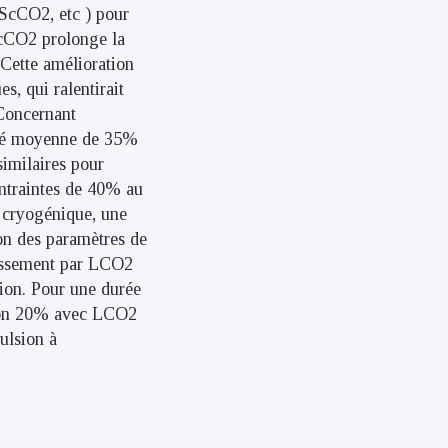
 ScCO2, etc ) pour
ScCO2 prolonge la
 Cette amélioration
s, qui ralentirait
 Concernant
sité moyenne de 35%
similaires pour
ontraintes de 40% au
e cryogénique, une
ion des paramètres de
dissement par LCO2
ion. Pour une durée
viron 20% avec LCO2
ulsion à