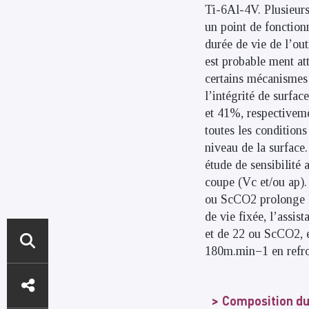
Ti-6Al-4V. Plusieurs
un point de fonction
durée de vie de l’ou
est probable ment att
certains mécanismes 
l’intégrité de surfa
et 41%, respectivemen
toutes les condition
niveau de la surface
étude de sensibilité
coupe (Vc et/ou ap).
ou ScCO2 prolonge l
de vie fixée, l’ass
et de 22 ou ScCO2, e
180m.min−1 en refro
ACCÈS
DIRECTS
Composition du