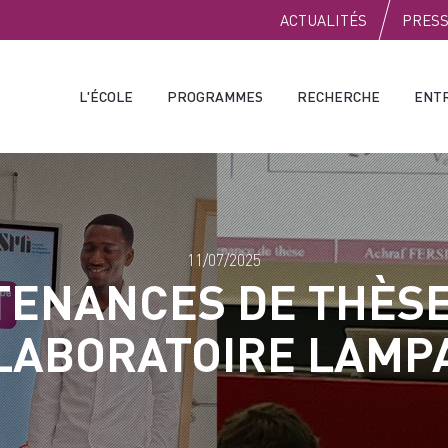
PUBLIC
ACTUALITÉS
PRES
L'ÉCOLE
PROGRAMMES
RECHERCHE
ENT
11/07/2025
TENANCES DE THÈSE
LABORATOIRE LAMP