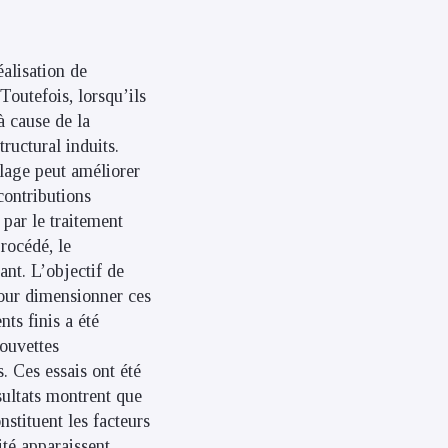
éalisation de
Toutefois, lorsqu’ils
à cause de la
ructural induits.
lage peut améliorer
contributions
 par le traitement
procédé, le
nt. L’objectif de
pour dimensionner ces
ts finis a été
rouvettes
. Ces essais ont été
ultats montrent que
nstituent les facteurs
ité apparaissent