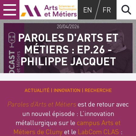
Skip
Skip
Skip
Arts et métiers
EN
FR
to
to
to
content
main
search
menu
20/04/2026
PAROLES D'ARTS ET
MÉTIERS : EP.26 -
PHILIPPE JACQUET
ACTUALITÉ
INNOVATION
RECHERCHE
est de retour avec
Paroles d’Arts et Métiers
un nouvel épisode : L’innovation
métallurgique sur le
campus Arts et
Métiers de Cluny
et le
LabCom CLAS
: