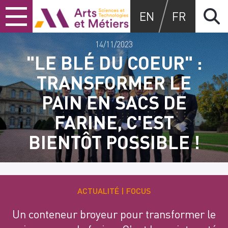
Skip
Skip
Skip
Arts et métiers
EN
FR
to
to
to
content
main
search
menu
14/11/2023
"LE BLÉ DU COEUR" :
TRANSFORMER LE
PAIN EN SACS DE
FARINE, C'EST
BIENTÔT POSSIBLE !
ACTUALITÉ
FOCUS
Un conteneur broyeur pour transformer le