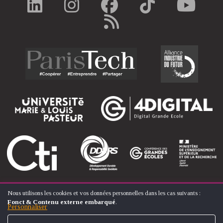
Nous utilisons les cookies et vos données personnelles dans les cas suivants :
UTILISATION
Fonct & Contenu externe embarqué
.
DES
Personnaliser
© ÉCOLE NATIONALE SUPÉRIEURE D'ARTS ET MÉTIERS
DONNÉES
PERSONNELLES