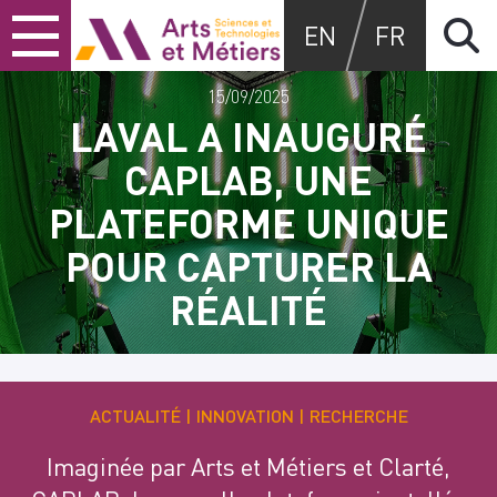
Skip
Skip
Skip
Arts et métiers
EN
FR
to
to
to
content
main
search
menu
15/09/2025
LAVAL A INAUGURÉ
CAPLAB, UNE
PLATEFORME UNIQUE
POUR CAPTURER LA
RÉALITÉ
ACTUALITÉ
INNOVATION
RECHERCHE
Imaginée par Arts et Métiers et Clarté,