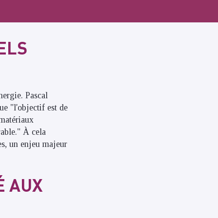
ELS
nergie. Pascal
"l'objectif est de
 matériaux
able." À cela
es, un enjeu majeur
É AUX