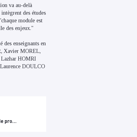
tion va au-delà
t intègrent des études
 "chaque module est
lle des enjeux."
é des enseignants en
R, Xavier MOREL,
. Lazhar HOMRI
 que Laurence DOULCO
 de pro…