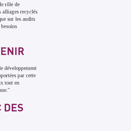
le rôle de
 alliages recyclés
ue sur les audits
 besoins
VENIR
s de développement
portées par cette
ux tout en
nne."
C DES