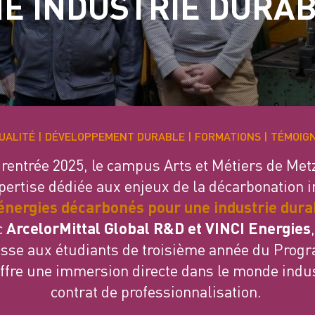
E INDUSTRIE DURA
UALITÉ
DÉVELOPPEMENT DURABLE
FORMATIONS
TÉMOIG
a rentrée 2025, le campus Arts et Métiers de Me
pertise dédiée aux enjeux de la décarbonation in
énergies décarbonés pour une industrie dura
c
ArcelorMittal Global R&D et VINCI Energies
esse aux étudiants de troisième année du Pro
offre une immersion directe dans le monde indus
contrat de professionnalisation.