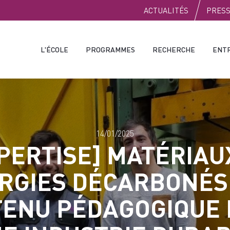
PUBLIC
ACTUALITÉS
PRES
L'ÉCOLE
PROGRAMMES
RECHERCHE
ENT
14/01/2025
PERTISE] MATÉRIAU
RGIES DÉCARBONÉS 
ENU PÉDAGOGIQUE