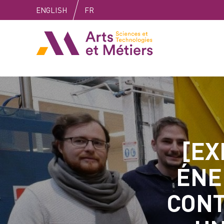
Skip
Skip
Skip
ENGLISH
FR
to
to
to
content
main
search
Arts et métiers
menu
[EX
ÉNE
CONT