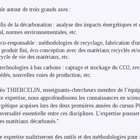
le autour de trois grands axes :
fis de la décarbonation : analyse des impacts énergétiques et
al, normes environnementales, etc.
co-responsable : méthodologies de recyclage, fabrication d'u
 produit fini, éco-conception avec des matériaux recyclés et/
ycle de vie des matériaux, etc.
technologies à bas carbone : captage et stockage du CO2, rev
édés, nouvelles voies de production, etc.
o THIERCELIN, enseignants-chercheurs membre de l’équip
tte expertise, nous approfondissons les connaissances en scien
ergétique acquises lors des deux premières années du cursus P
sversalité essentielle entre ces disciplines. L’expertise pousse
es matériaux décarbonés."
e expertise maîtriseront des outils et des méthodologies pour é