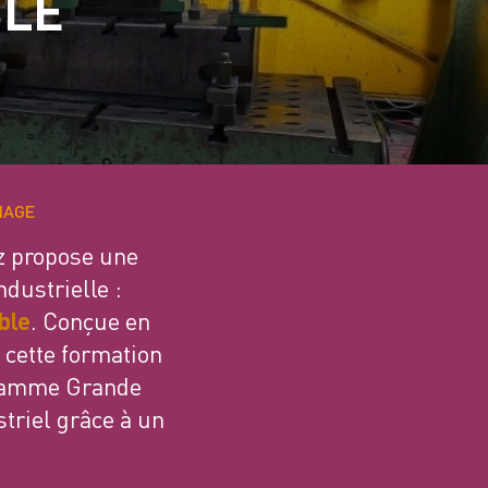
BLE
NAGE
tz propose une
dustrielle :
ble
. Conçue en
, cette formation
gramme Grande
triel grâce à un