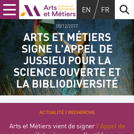
Skip
Skip
Skip
Arts et métiers
EN
FR
to
to
to
content
main
search
menu
08/12/2017
ARTS ET MÉTIERS
SIGNE L'APPEL DE
JUSSIEU POUR LA
SCIENCE OUVERTE ET
LA BIBLIODIVERSITÉ
ACTUALITÉ
RECHERCHE
Arts et Métiers vient de signer
l'Appel de