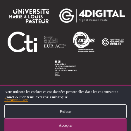
Nous utilisons les cookies et vos données personnelles dans les cas suivants :
UTILISATION
Fonct & Contenu externe embarqué
.
DES
Personnaliser
© ÉCOLE NATIONALE SUPÉRIEURE D'ARTS ET MÉTIERS
DONNÉES
FOOTER
PERSONNELLES
CONTACT
MENTIONS LÉGALES
PLAN DU SITE
Refuser
ET
MENU
DES
COOKIES
Accepter