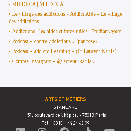
MILDECA | MILDECA
Le village des addictions - Addict Aide - Le village
des addictions
Addictions : les aides et infos utiles | Étudiant.gouv
Podcast « contre-addictions » (par rose)
Podcast « addicto Learning » (Pr Laurent Karila)
Compte Instagram « @laurent_karila »
ARTS ET MÉTIERS
STANDARD
151, boulevard de l'hôpital - 75013 Paris
Tél. : 33
(0)1 44 24 62 99