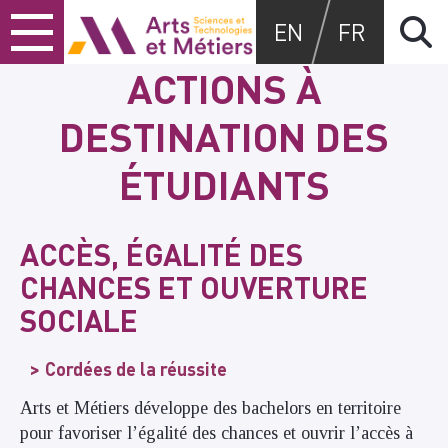
Skip
Skip
Skip
Arts et métiers
EN
FR
to
to
to
content
main
search
ACTIONS À
menu
DESTINATION DES
ÉTUDIANTS
ACCÈS, ÉGALITÉ DES
CHANCES ET OUVERTURE
SOCIALE
Cordées de la réussite
Arts et Métiers développe des bachelors en territoire
pour favoriser l’égalité des chances et ouvrir l’accès à